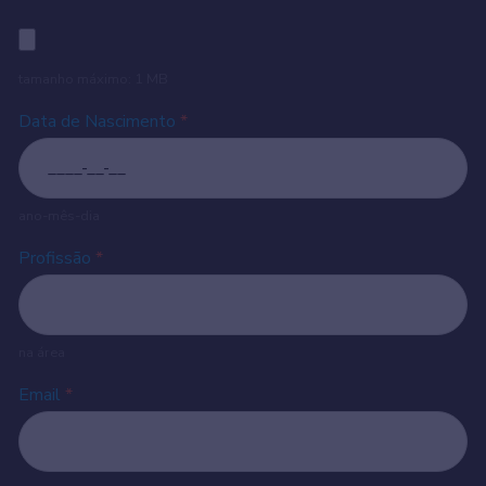
tamanho máximo: 1 MB
Data de Nascimento
*
ano-mês-dia
Profissão
*
na área
Email
*