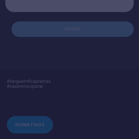
ENVIAR
#ninguemficapratras
#naoiremosparar
DONATIVOS